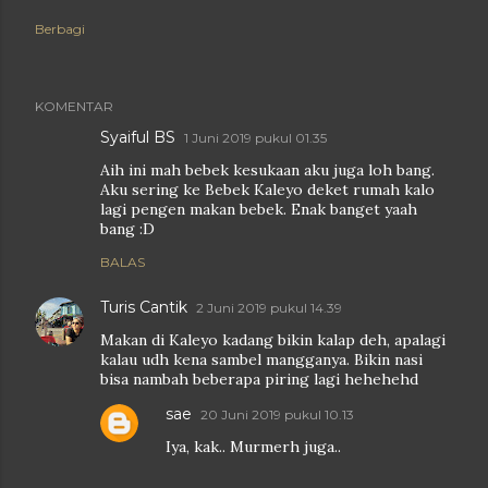
Berbagi
KOMENTAR
Syaiful BS
1 Juni 2019 pukul 01.35
Aih ini mah bebek kesukaan aku juga loh bang.
Aku sering ke Bebek Kaleyo deket rumah kalo
lagi pengen makan bebek. Enak banget yaah
bang :D
BALAS
Turis Cantik
2 Juni 2019 pukul 14.39
Makan di Kaleyo kadang bikin kalap deh, apalagi
kalau udh kena sambel mangganya. Bikin nasi
bisa nambah beberapa piring lagi hehehehd
sae
20 Juni 2019 pukul 10.13
Iya, kak.. Murmerh juga..