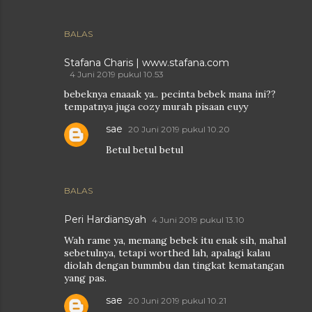
BALAS
Stafana Charis | www.stafana.com
4 Juni 2019 pukul 10.53
bebeknya enaaak ya.. pecinta bebek mana ini??
tempatnya juga cozy murah pisaan euyy
sae
20 Juni 2019 pukul 10.20
Betul betul betul
BALAS
Peri Hardiansyah
4 Juni 2019 pukul 13.10
Wah rame ya, memang bebek itu enak sih, mahal
sebetulnya, tetapi worthed lah, apalagi kalau
diolah dengan bummbu dan tingkat kematangan
yang pas.
sae
20 Juni 2019 pukul 10.21