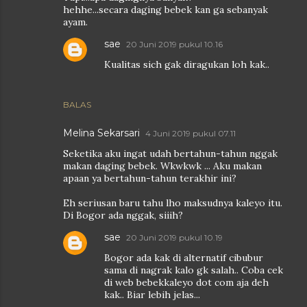
hehhe...secara daging bebek kan ga sebanyak
ayam.
sae
20 Juni 2019 pukul 10.16
Kualitas sich gak diragukan loh kak..
BALAS
Melina Sekarsari
4 Juni 2019 pukul 07.11
Seketika aku ingat udah bertahun-tahun nggak
makan daging bebek. Wkwkwk ... Aku makan
apaan ya bertahun-tahun terakhir ini?
Eh seriusan baru tahu lho maksudnya kaleyo itu.
Di Bogor ada nggak, siiih?
sae
20 Juni 2019 pukul 10.19
Bogor ada kak di alternatif cibubur
sama di nagrak kalo gk salah.. Coba cek
di web bebekkaleyo dot com aja deh
kak.. Biar lebih jelas...