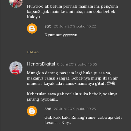
Huwooo ak belum pernah mamam ini, pengenn
kapan2 ajak main ke sini mba, mau coba bebek
Kaleyo
sae
20 Juni 2019 pukul 10.22
Nyummmyyyyyyu
BALAS
HendraDigital
8 Juni 2019 pukul 16.05
Mungkin datang pas jam lagi buka puasa ya,
makanya ramai sangat. Bebeknya mirip iklan air
mineral, kayak ada manis-manisnya gituh 😊😁.
Kebetulan saya gak terlalu suka bebek, soalnya
jarang nyobain...
sae
20 Juni 2019 pukul 10.23
Gak kok kak.. Emang rame, coba aja deh
kesana... Kuy...