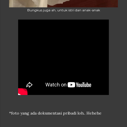
Bungkus juga ah, untuk istri dan anak-anak
*foto yang ada dokumentasi pribadi loh.. Hehehe