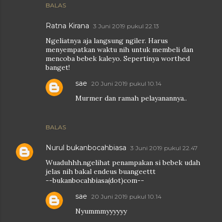
BALAS
Ratna Kirana
3 Juni 2019 pukul 22.13
Ngeliatnya aja langsung ngiler. Harus
menyempatkan waktu nih untuk membeli dan
mencoba bebek kaleyo. Sepertinya worthed
banget!
sae
20 Juni 2019 pukul 10.14
Murmer dan ramah pelayanannya..
BALAS
Nurul bukanbocahbiasa
3 Juni 2019 pukul 22.47
Wuaduhhh.ngelihat penampakan si bebek udah
jelas nih bakal endeus buangeettt
--bukanbocahbiasa(dot)com--
sae
20 Juni 2019 pukul 10.14
Nyummmyyyyyy