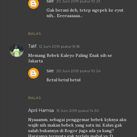
sae
20 Juni 2019 pukul 10.23
Gak berani deh, tetep ngepek ke eyut
nih... Eeeeaaaaaa...
BALAS
Talif
12 Juni 2019 pukul 15.18
Memang Bebek Kaleyo Paling Enak sih se
Jakarta
sae
20 Juni 2019 pukul 10.24
Betul betul betul
BALAS
April Hamsa
13 Juni 2019 pukul 14.30
Nyaaamm, sebagai penggemar bebek kyknya aku
wajib nih makan bebek yang satu ini. Kalau gak
salah bukannya di Bogor juga ada ya kang?
Harganya ternyata gak terlalu mahal ya :D