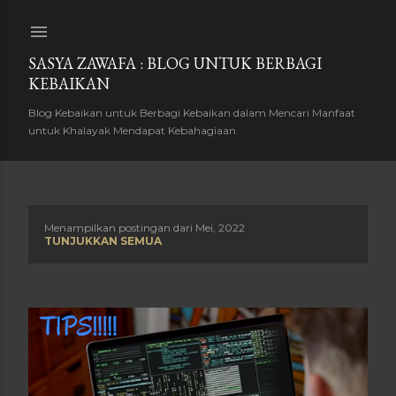
Langsung ke konten utama
SASYA ZAWAFA : BLOG UNTUK BERBAGI
KEBAIKAN
Blog Kebaikan untuk Berbagi Kebaikan dalam Mencari Manfaat
untuk Khalayak Mendapat Kebahagiaan
Menampilkan postingan dari Mei, 2022
P
TUNJUKKAN SEMUA
o
s
t
i