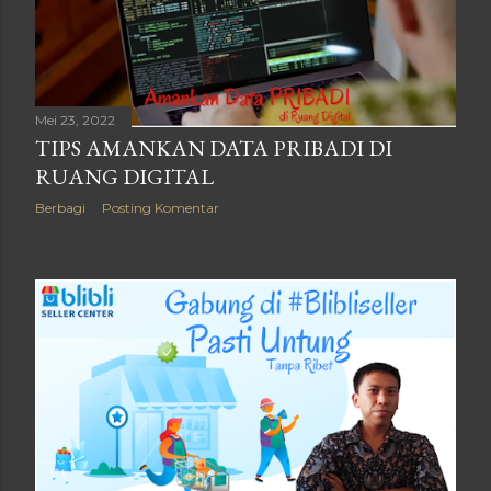
n
g
a
Mei 23, 2022
n
TIPS AMANKAN DATA PRIBADI DI
RUANG DIGITAL
Berbagi
Posting Komentar